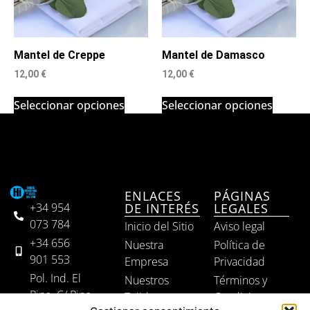
Mantel de Creppe
Mantel de Damasco
12,00
€
12,00
€
Seleccionar opciones
Seleccionar opciones
ENLACES
PÁGINAS
DE INTERÉS
LEGALES
+34 954
073 784
Inicio del Sitio
Aviso legal
+34 656
Nuestra
Política de
901 553
Empresa
Privacidad
Pol. Ind. El
Nuestros
Términos y
Pino. C/ Pino
Tejidos
Condiciones